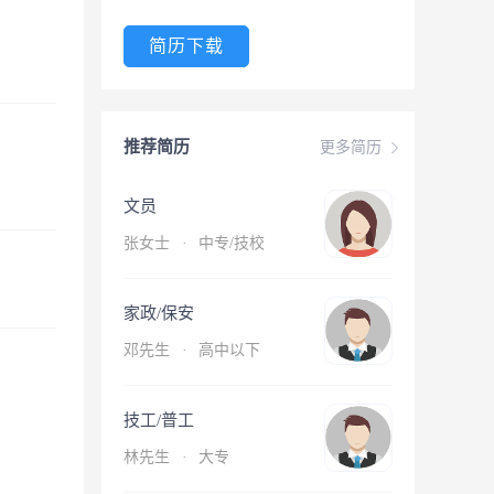
简历下载
推荐简历
更多简历
文员
张女士
·
中专/技校
家政/保安
邓先生
·
高中以下
技工/普工
林先生
·
大专